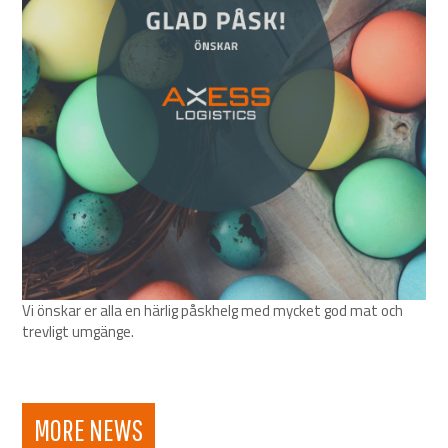
Vi önskar er alla en härlig påskhelg med mycket god mat och
trevligt umgänge.
MORE NEWS