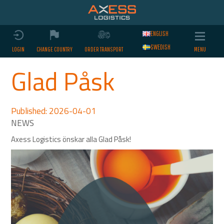
ENGLISH
SWEDISH
LOGIN
CHANGE COUNTRY
ORDER TRANSPORT
Glad Påsk
Published: 2026-04-01
Axess Logistics önskar alla Glad Påsk!