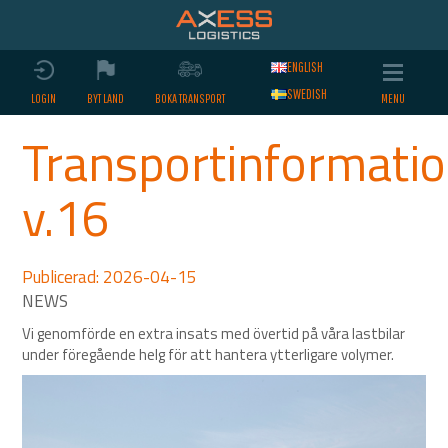
ENGLISH
SWEDISH
LOGIN
BYT LAND
BOKA TRANSPORT
Transportinformati
v.16
Publicerad: 2026-04-15
Vi genomförde en extra insats med övertid på våra lastbilar
under föregående helg för att hantera ytterligare volymer.