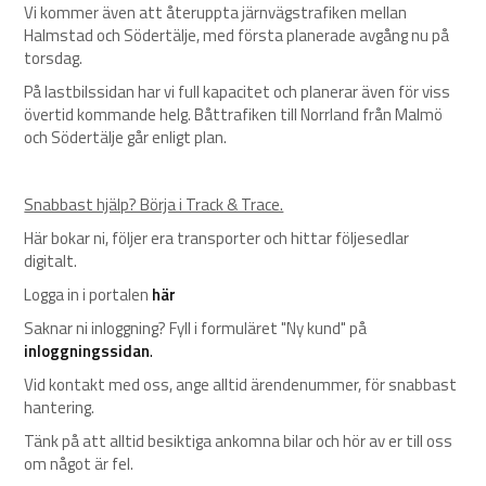
Vi kommer även att återuppta järnvägstrafiken mellan
Halmstad och Södertälje, med första planerade avgång nu på
torsdag.
På lastbilssidan har vi full kapacitet och planerar även för viss
övertid kommande helg. Båttrafiken till Norrland från Malmö
och Södertälje går enligt plan.
Snabbast hjälp? Börja i Track & Trace.
Här bokar ni, följer era transporter och hittar följesedlar
digitalt.
Logga in i portalen
här
Saknar ni inloggning? Fyll i formuläret "Ny kund" på
inloggningssidan
.
Vid kontakt med oss, ange alltid ärendenummer, för snabbast
hantering.
Tänk på att alltid besiktiga ankomna bilar och hör av er till oss
om något är fel.