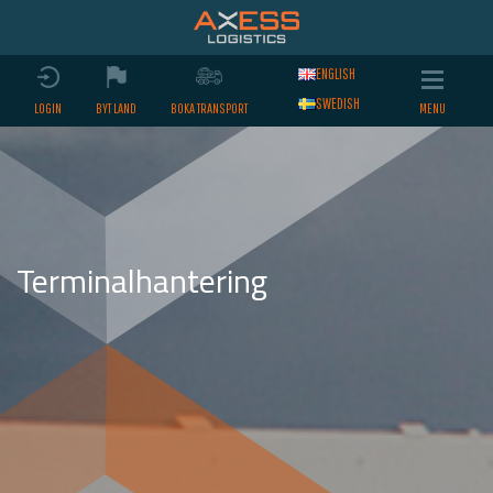
ENGLISH
SWEDISH
LOGIN
BYT LAND
BOKA TRANSPORT
Terminalhantering