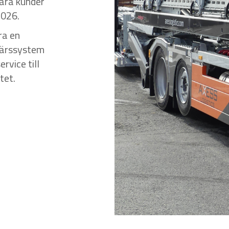
våra kunder
2026.
ra en
färssystem
rvice till
tet.