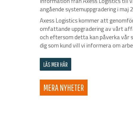
Information från Axess Logistics till 
angående systemuppgradering i maj 
Axess Logistics kommer att genomfö
omfattande uppgradering av vårt af
och eftersom detta kan påverka vår se
dig som kund vill vi informera om arbe
LÄS MER HÄR
MERA NYHETER